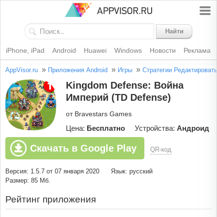
Найти
iPhone, iPad
Android
Huawei
Windows
Новости
Реклама
»
»
»
AppVisor.ru
Приложения Android
Игры
Стратегии
Редактироват
Kingdom Defense: Война
Империй (TD Defense)
от Bravestars Games
Цена:
Бесплатно
Устройства:
Андроид
Скачать в Google Play
QR-код
Версия: 1.5.7 от 07 января 2020
Язык: русский
Размер: 85 Мб.
Рейтинг приложения