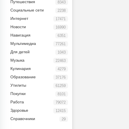
Путешествия
8343
Социальные сети
2238
Интернет
17471
Новости
16990
Навигация
6351
Мультимедиа
77261
Для детей
1043
Музыка
22463
Кулинария
4279
Образование
37176
Утилиты
61259
Покупки
8101
Работа
79072
Здоровье
12415
Справочники
29