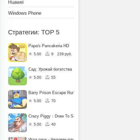
Huawei
Windows Phone
Стратегии: TOP 5
Papa's Pancakeria HD
5.00
9
239 руб.
Сад: Урожай богатства
5.00
55
Barry Prison Escape Run Obby
5.00
70
Crazy Piggy：Draw To Save
5.00
40
Игра паук - Человек-паук-герой