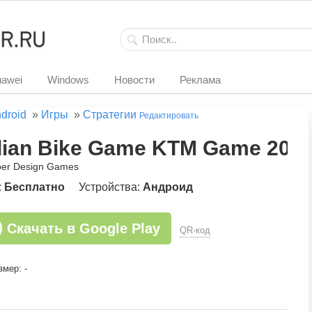
awei
Windows
Новости
Реклама
droid
»
Игры
»
Стратегии
Редактировать
dian Bike Game KTM Game 202
per Design Games
:
Бесплатно
Устройства:
Андроид
Скачать в Google Play
QR-код
змер: -