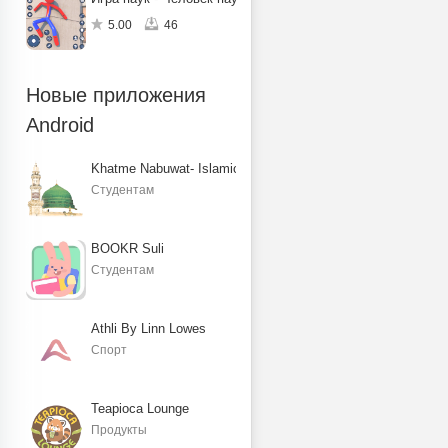
5.00
46
Новые приложения
Android
Khatme Nabuwat- Islamic Books
Студентам
BOOKR Suli
Студентам
Athli By Linn Lowes
Спорт
Teapioca Lounge
Продукты