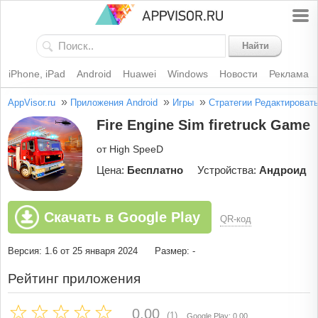
Найти
iPhone, iPad
Android
Huawei
Windows
Новости
Реклама
»
»
»
AppVisor.ru
Приложения Android
Игры
Стратегии
Редактироват
Fire Engine Sim firetruck Game
от High SpeeD
Цена:
Бесплатно
Устройства:
Андроид
Скачать в Google Play
QR-код
Версия: 1.6 от 25 января 2024
Размер: -
Рейтинг приложения
0.00
(1)
Google Play: 0.00