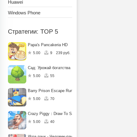
Huawei
Windows Phone
Стратегии: TOP 5
Papa's Pancakeria HD
5.00
9
239 руб.
Сад: Урожай богатства
5.00
55
Barry Prison Escape Run Obby
5.00
70
Crazy Piggy：Draw To Save
5.00
40
Игра паук - Человек-паук-герой