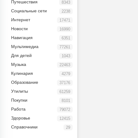
Путешествия
8343
Социальные сети
2238
Интернет
17471
Новости
16990
Навигация
6351
Мультимедиа
77261
Для детей
1043
Музыка
22463
Кулинария
4279
Образование
37176
Утилиты
61259
Покупки
8101
Работа
79072
Здоровье
12415
Справочники
29