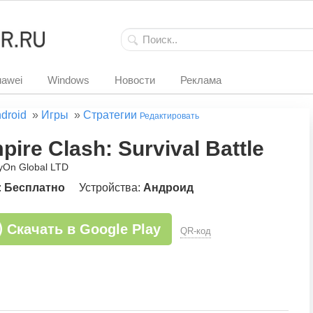
awei
Windows
Новости
Реклама
droid
»
Игры
»
Стратегии
Редактировать
pire Clash: Survival Battle
ayOn Global LTD
:
Бесплатно
Устройства:
Андроид
Скачать в Google Play
QR-код