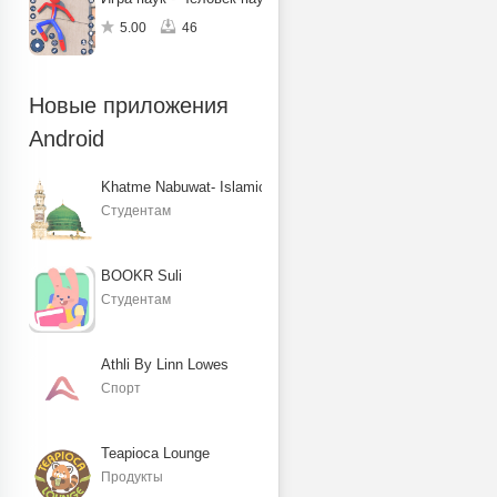
5.00
46
Новые приложения
Android
Khatme Nabuwat- Islamic Books
Студентам
BOOKR Suli
Студентам
Athli By Linn Lowes
Спорт
Teapioca Lounge
Продукты