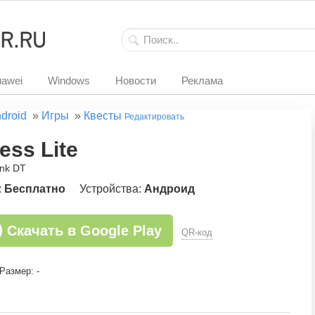
awei
Windows
Новости
Реклама
droid
»
Игры
»
Квесты
Редактировать
ess Lite
ank DT
:
Бесплатно
Устройства:
Андроид
Скачать в Google Play
QR-код
Размер: -