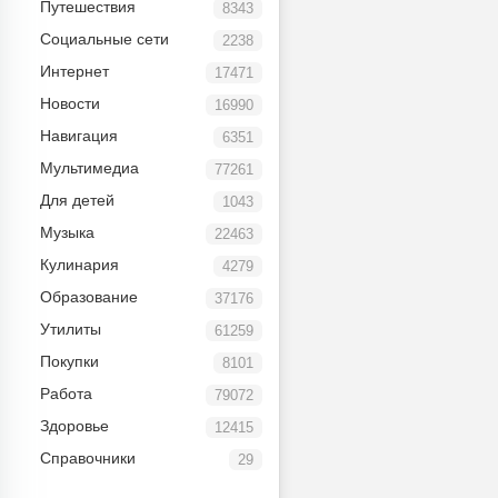
Путешествия
8343
Социальные сети
2238
Интернет
17471
Новости
16990
Навигация
6351
Мультимедиа
77261
Для детей
1043
Музыка
22463
Кулинария
4279
Образование
37176
Утилиты
61259
Покупки
8101
Работа
79072
Здоровье
12415
Справочники
29