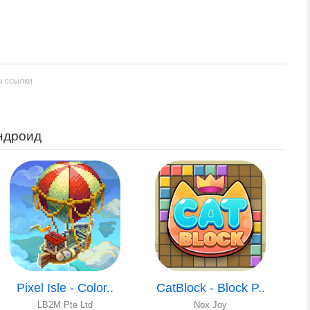
ы ссылки
андроид
Pixel Isle - Color..
CatBlock - Block P..
LB2M Pte Ltd
Nox Joy