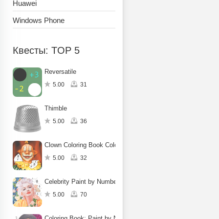
Huawei
Windows Phone
Квесты: TOP 5
Reversatile
5.00
31
Thimble
5.00
36
Clown Coloring Book Color Game
5.00
32
Celebrity Paint by Number Game
5.00
70
Coloring Book: Paint by Number