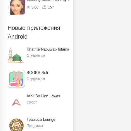
5.00
157
Новые приложения
Android
Khatme Nabuwat- Islamic Books
Студентам
BOOKR Suli
Студентам
Athli By Linn Lowes
Спорт
Teapioca Lounge
Продукты