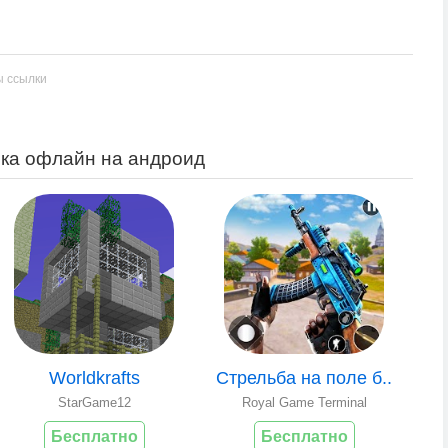
ы ссылки
лка офлайн на андроид
Worldkrafts
Стрельба на поле б..
StarGame12
Royal Game Terminal
Бесплатно
Бесплатно