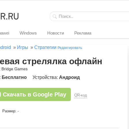
awei
Windows
Новости
Реклама
droid
»
Игры
»
Стратегии
Редактировать
евая стрелялка офлайн
lt Bridge Games
:
Бесплатно
Устройства:
Андроид
Скачать в Google Play
QR-код
Размер: -