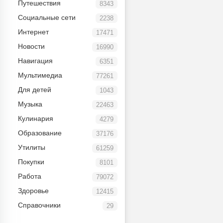
Путешествия
8343
Социальные сети
2238
Интернет
17471
Новости
16990
Навигация
6351
Мультимедиа
77261
Для детей
1043
Музыка
22463
Кулинария
4279
Образование
37176
Утилиты
61259
Покупки
8101
Работа
79072
Здоровье
12415
Справочники
29