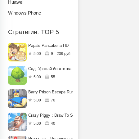
Huawei
Windows Phone
Стратегии: TOP 5
Papa's Pancakeria HD
5.00
9
239 руб.
Сад: Урожай богатства
5.00
55
Barry Prison Escape Run Obby
5.00
70
Crazy Piggy：Draw To Save
5.00
40
Игра паук - Человек-паук-герой