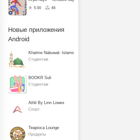
5.00
46
Новые приложения
Android
Khatme Nabuwat- Islamic Books
Студентам
BOOKR Suli
Студентам
Athli By Linn Lowes
Спорт
Teapioca Lounge
Продукты