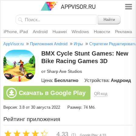
Найти
iPhone, iPad
Android
Huawei
Windows
Новости
Реклама
»
»
»
AppVisor.ru
Приложения Android
Игры
Стратегии
Редактироват
BMX Cycle Stunt Games: New
Bike Racing Games 3D
от Sharp Axe Studios
Цена:
Бесплатно
Устройства:
Андроид
Скачать в Google Play
QR-код
Версия: 3.8 от 30 августа 2022
Размер: 74 Мб.
Рейтинг приложения
4.33
(1)
Google Play: 4.33