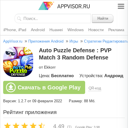
Найти
iPhone, iPad
Android
Huawei
Windows
Новости
Реклама
»
»
»
AppVisor.ru
Приложения Android
Игры
Стратегии
Редактироват
Auto Puzzle Defense : PVP
Match 3 Random Defense
от Ekkorr
Цена:
Бесплатно
Устройства:
Андроид
Скачать в Google Play
QR-код
Версия: 1.2.7 от 09 февраля 2022
Размер: 88 Мб.
Рейтинг приложения
4.49
(1)
Google Play: 3.98