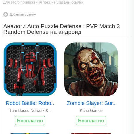
Для этого приложения пока не указаны ссылки
Добавить ссылку
Аналоги Auto Puzzle Defense : PVP Match 3
Random Defense на андроид
Robot Battle: Robo..
Zombie Slayer: Sur..
Turn Based Network &..
Kano Games
Бесплатно
Бесплатно