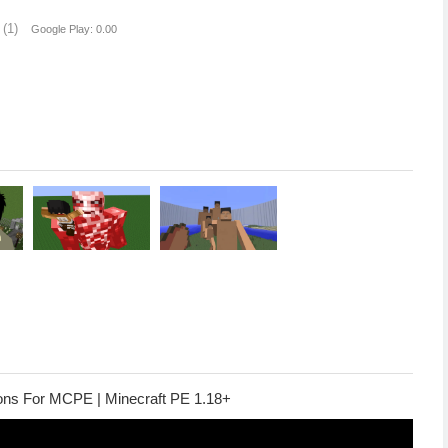
(1)
Google Play: 0.00
ns For MCPE | Minecraft PE 1.18+