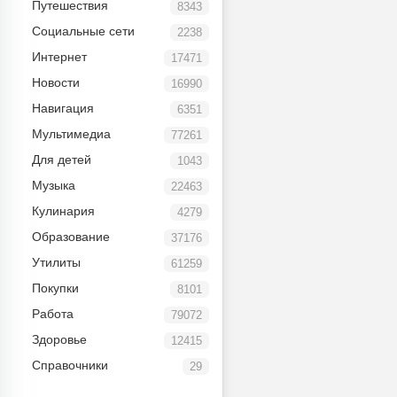
Путешествия
8343
Социальные сети
2238
Интернет
17471
Новости
16990
Навигация
6351
Мультимедиа
77261
Для детей
1043
Музыка
22463
Кулинария
4279
Образование
37176
Утилиты
61259
Покупки
8101
Работа
79072
Здоровье
12415
Справочники
29