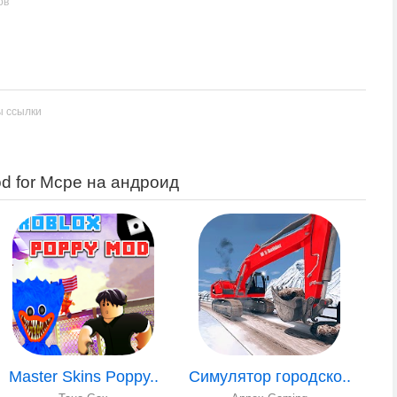
ов
ы ссылки
od for Mcpe на андроид
Master Skins Poppy..
Симулятор городско..