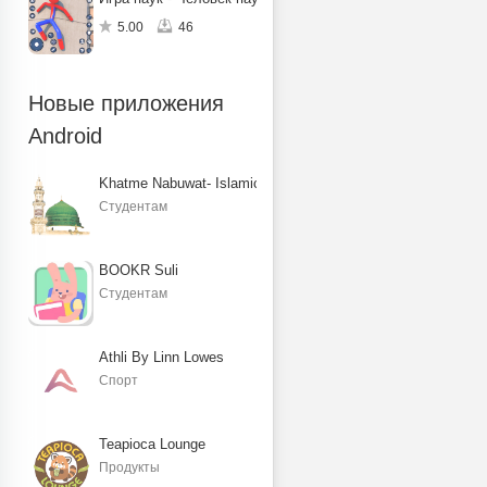
5.00
46
Новые приложения
Android
Khatme Nabuwat- Islamic Books
Студентам
BOOKR Suli
Студентам
Athli By Linn Lowes
Спорт
Teapioca Lounge
Продукты