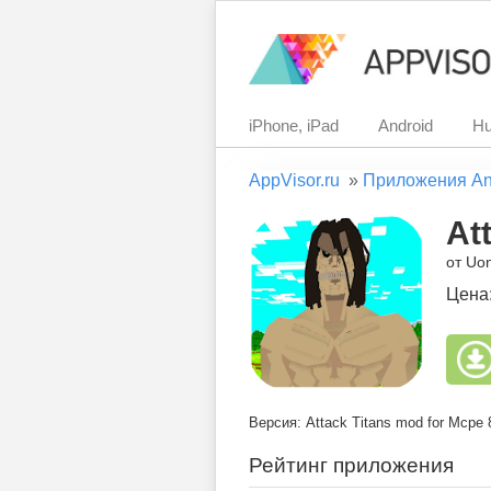
iPhone, iPad
Android
Hu
AppVisor.ru
»
Приложения An
At
от Uo
Цена
Версия: Attack Titans mod for Mcpe 
Рейтинг приложения