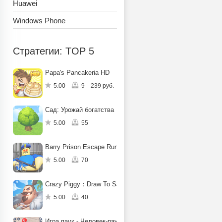
Huawei
Windows Phone
Стратегии: TOP 5
Papa's Pancakeria HD
5.00
9
239 руб.
Сад: Урожай богатства
5.00
55
Barry Prison Escape Run Obby
5.00
70
Crazy Piggy：Draw To Save
5.00
40
Игра паук - Человек-паук-герой