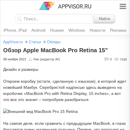
Найти
iPhone, iPad
Android
Huawei
Windows
Новости
Реклама
»
»
AppVisor.ru
Статьи
Обзоры
Обзор Apple MacBook Pro Retina 15"
08 ноября 2013
Ник (редактор AV)
0
7438
Дизайн и размеры
Откроем коробку (кстати, сделанную с изыском), в которой ждет
новейший Макбук. Серебристой надписью здесь выведено на
коробочке «MacBook Pro with Retina Display, 15 inches», а вот
что все это значит – попробуем разобраться.
На самом деле, если сравнить с предыдущим MacBook, в глаза
бросается очень маленькая толщина. Первое, что приходит на