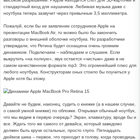
высоком разрешении. Рядом находится слот для SD-карточки и
стандартный вход для наушников. Любимая музыка даже с
ноутбука теперь зазвучит через привычные 3,5 миллиметра.
Пожалуй, если бы не заявление сотрудников Apple на
презентации MacBook Air, то можно было бы закончить
разговоры о внешней оболочке ноутбука. Но разработчики
утверждали, что Ретина будет оснащена очень громким
динамиком. Подключаем – наблюдаем и слушаем. Если
выкрутить «на полную», звук остается «чистым» даже в не
самом качественном формате mp3. Это огромнейший плюс для
любого ноутбука. Конструкторам оных стоило бы поучиться у
Apple хотя бы этому.
Давайте не будем, наконец, судить о книжке (а в нашем случае,
о самой умной книжке) по обложке. Открывая обычный ноутбук,
что мы видим в первую очередь? Экран, клавиатуру, вроде бы и
все. Ждать того же самого от девайса, который заведомо
должен быть круче остальных, просто глупо. Пятнадцать
дюймов шика – первое, что приходит в голову, когда проводишь