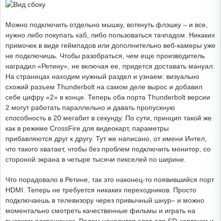
Можно подключить отдельно мышку, воткнуть флэшку – и все,
нужно либо покупать хаб, либо пользоваться тачпадом. Никаких
примочек в виде геймпадов или дополнительно веб-камеры уже
не подключишь. Чтобы разобраться, чем еще производитель
наградил «Ретину», не включая ее, придется доставать мануал.
На страницах находим нужный раздел и узнаем: визуально
схожий разъем Thunderbolt на самом деле вырос и добавил
себе цифру «2» в конце. Теперь оба порта Thunderbolt версии
2 могут работать параллельно и давать пропускную
способность в 20 мегабит в секунду. По сути, принцип такой же
как в режиме CrossFire для видеокарт, параметры
прибавляются друг к другу. Тут же написано, от имени Интел,
что такого хватает, чтобы без проблем подключить монитор, со
стороной экрана в четыре тысячи пикселей по ширине.
Что порадовало в Ретине, так это наконец-то появившийся порт
HDMI. Теперь не требуется никаких переходников. Просто
подключаешь в телевизору через привычный шнур– и можно
моментально смотреть качественные фильмы и играть на