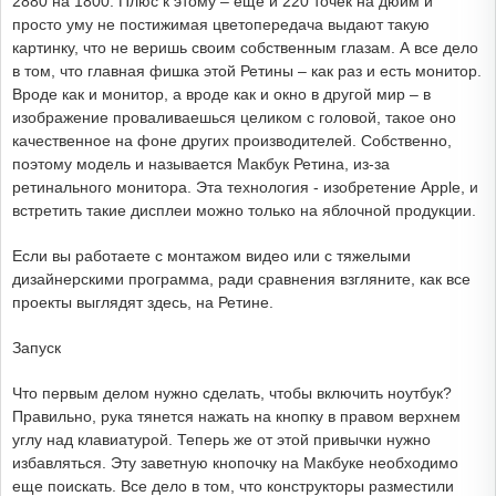
2880 на 1800. Плюс к этому – еще и 220 точек на дюйм и
просто уму не постижимая цветопередача выдают такую
картинку, что не веришь своим собственным глазам. А все дело
в том, что главная фишка этой Ретины – как раз и есть монитор.
Вроде как и монитор, а вроде как и окно в другой мир – в
изображение проваливаешься целиком с головой, такое оно
качественное на фоне других производителей. Собственно,
поэтому модель и называется Макбук Ретина, из-за
ретинального монитора. Эта технология - изобретение Apple, и
встретить такие дисплеи можно только на яблочной продукции.
Если вы работаете с монтажом видео или с тяжелыми
дизайнерскими программа, ради сравнения взгляните, как все
проекты выглядят здесь, на Ретине.
Запуск
Что первым делом нужно сделать, чтобы включить ноутбук?
Правильно, рука тянется нажать на кнопку в правом верхнем
углу над клавиатурой. Теперь же от этой привычки нужно
избавляться. Эту заветную кнопочку на Макбуке необходимо
еще поискать. Все дело в том, что конструкторы разместили