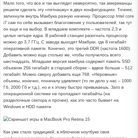
Мало того, что все и так выглядит невероятно, так американцы
решили сделать эту «пятнашку» в двух конфигурациях. Точнее,
запихнули внутрь Макбука разную начинку. Процессор Intel core
i7 сам по себе вызывает благоговение у пользователей, так тут
он еще и на выбор. В младшем комплекте – частота 2,3 и
целых четыре ядра. В рабочей станции разогнать процессор
можно до 3,7 ГГц. С завода выходят Макбуки, где 8 гигабайт
оперативной памяти. Конечно, это третий DDR (частота 1600).
Добавить можно еще столько же, чтобы получилось всего
шестнадцать. Младшая версия макбука содержит память SSD
объемом 256 гигабайт, в старшей сборке – вдвое больше – 512
гигабайт. Можно сверху добавить еще 768. «Неровные»
объемы, конечно, поначалу удивляют (то ли дело у нас – 1000
Гб, 2000 Гб и т.д.), но и к этому быстро привыкаешь. Зато в
операционной системе не пропадают гигабайты (на
разделочные сектора и прочее), как это часто бывает на
Windows и HDD памяти.
Как уже стало традицией, в яблочном ноутбуке своя