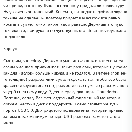
ум при виде это ноутбука – к планшету приделали клавиатуру.
Ну уж очень он тоненький. Конечно, пятнадцать дюймов экрана
тоньше не сделаешь, поэтому придется MacBook все равно
носить в сумке, точно так же, как и раньше. Держишь это чудо
техники в одной руке, и не чувствуешь его. Весит ноутбук всего-
то два кило.
Корпус
Смотрим, что сбоку. Держим в уме, что «эппл» и так славится
своим умением придумывать такие разъемы, которые ну кроме
как для «яблок» больше никуда и не годятся. В Ретине (при ее-
то толщине) разработчики сумели сделать так, чтобы все было
красиво и функционально, разместив все нужные разъемы не в
ущерб внешнему виду. Здесь и сразу два порта Thunderbolt.
Полезно, если у Вас есть отдельный фирменный монитор и,
скажем, жесткий диск с поддержкой. Ровно столько же тут и
портов USB 3.0. Для рядового пользователя, который привык
занимать как минимум четыре USB-разъема, кажется, этого
мало.