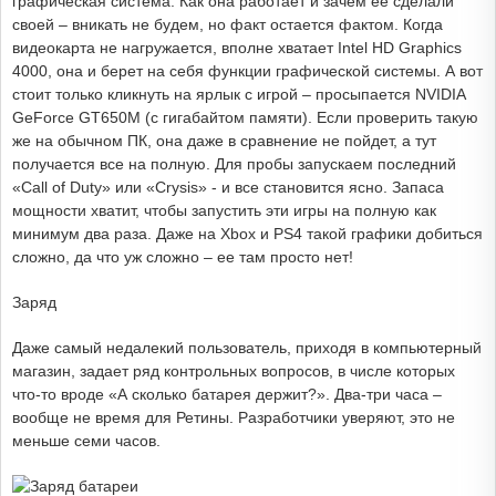
графическая система. Как она работает и зачем ее сделали
своей – вникать не будем, но факт остается фактом. Когда
видеокарта не нагружается, вполне хватает Intel HD Graphics
4000, она и берет на себя функции графической системы. А вот
стоит только кликнуть на ярлык с игрой – просыпается NVIDIA
GeForce GT650M (с гигабайтом памяти). Если проверить такую
же на обычном ПК, она даже в сравнение не пойдет, а тут
получается все на полную. Для пробы запускаем последний
«Call of Duty» или «Crysis» - и все становится ясно. Запаса
мощности хватит, чтобы запустить эти игры на полную как
минимум два раза. Даже на Xbox и PS4 такой графики добиться
сложно, да что уж сложно – ее там просто нет!
Заряд
Даже самый недалекий пользователь, приходя в компьютерный
магазин, задает ряд контрольных вопросов, в числе которых
что-то вроде «А сколько батарея держит?». Два-три часа –
вообще не время для Ретины. Разработчики уверяют, это не
меньше семи часов.