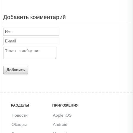
Добавить комментарий
Добавить
РАЗДЕЛЫ
ПРИЛОЖЕНИЯ
Новости
Apple iOS
Обзоры
Android