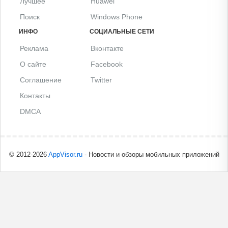
Лучшее
Huawei
Поиск
Windows Phone
ИНФО
СОЦИАЛЬНЫЕ СЕТИ
Реклама
Вконтакте
О сайте
Facebook
Соглашение
Twitter
Контакты
DMCA
© 2012-2026
AppVisor.ru
- Новости и обзоры мобильных приложений