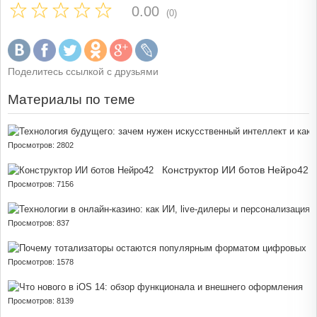
0.00
(0)
Поделитесь ссылкой с друзьями
Материалы по теме
Просмотров: 2802
Конструктор ИИ ботов Нейро42
Просмотров: 7156
Просмотров: 837
Просмотров: 1578
Ч
Просмотров: 8139