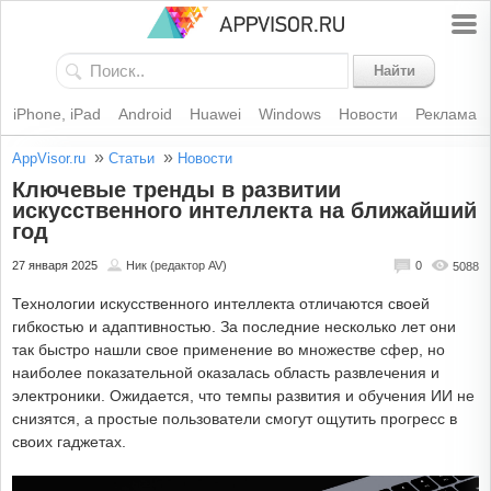
Найти
iPhone, iPad
Android
Huawei
Windows
Новости
Реклама
»
»
AppVisor.ru
Статьи
Новости
Ключевые тренды в развитии
искусственного интеллекта на ближайший
год
27 января 2025
Ник (редактор AV)
0
5088
Технологии искусственного интеллекта отличаются своей
гибкостью и адаптивностью. За последние несколько лет они
так быстро нашли свое применение во множестве сфер, но
наиболее показательной оказалась область развлечения и
электроники. Ожидается, что темпы развития и обучения ИИ не
снизятся, а простые пользователи смогут ощутить прогресс в
своих гаджетах.