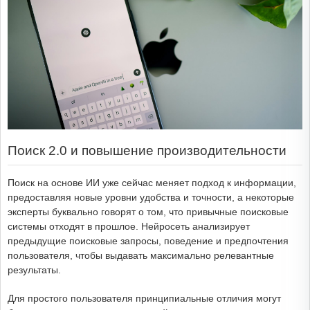
Поиск 2.0 и повышение производительности
Поиск на основе ИИ уже сейчас меняет подход к информации,
предоставляя новые уровни удобства и точности, а некоторые
эксперты буквально говорят о том, что привычные поисковые
системы отходят в прошлое. Нейросеть анализирует
предыдущие поисковые запросы, поведение и предпочтения
пользователя, чтобы выдавать максимально релевантные
результаты.
Для простого пользователя принципиальные отличия могут