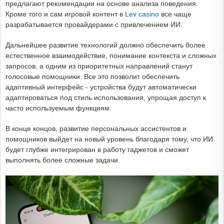
предлагают рекомендации на основе анализа поведения.
Кроме того и сам игровой контент в
Lev casino
все чаще
разрабатывается провайдерами с привлечением ИИ.
Дальнейшее развитие технологий должно обеспечить более
естественное взаимодействие, понимание контекста и сложных
запросов, а одним из приоритетных направлений станут
голосовые помощники. Все это позволит обеспечить
адаптивный интерфейс - устройства будут автоматически
адаптироваться под стиль использования, упрощая доступ к
часто используемым функциям.
В конце концов, развитие персональных ассистентов и
помощников выйдет на новый уровень благодаря тому, что ИИ
будет глубже интегрирован в работу гаджетов и сможет
выполнять более сложные задачи.