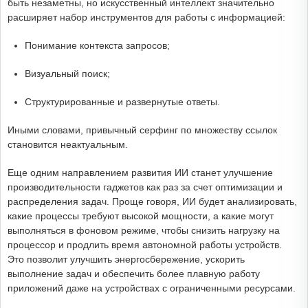
быть незаметны, но искусственный интеллект значительно
расширяет набор инструментов для работы с информацией:
Понимание контекста запросов;
Визуальный поиск;
Структурированные и развернутые ответы.
Иными словами, привычный серфинг по множеству ссылок
становится неактуальным.
Еще одним направлением развития ИИ станет улучшение
производительности гаджетов как раз за счет оптимизации и
распределения задач. Проще говоря, ИИ будет анализировать,
какие процессы требуют высокой мощности, а какие могут
выполняться в фоновом режиме, чтобы снизить нагрузку на
процессор и продлить время автономной работы устройств.
Это позволит улучшить энергосбережение, ускорить
выполнение задач и обеспечить более плавную работу
приложений даже на устройствах с ограниченными ресурсами.