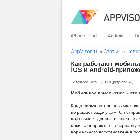
iPhone, iPad
Android
Hu
AppVisor.ru
»
Статьи
»
Ново
Как работают мобиль
iOS и Android-прило
12 декабря 2025
Ник (редактор AV)
Мобильное приложение – это н
Когда пользователь нажимает кн
не решает задачу сам. Он отправ
подтягивает данные из внешних 
обычно опираются на серверную 
нормального восстановления пос