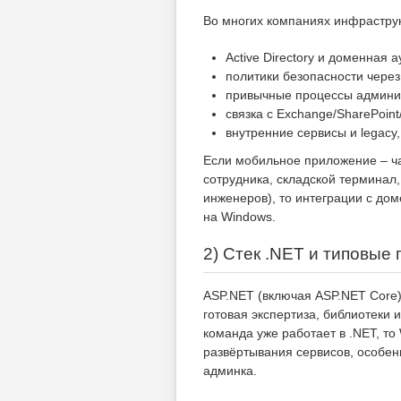
Во многих компаниях инфраструкт
Active Directory и доменная 
политики безопасности чере
привычные процессы админи
связка с Exchange/SharePoint
внутренние сервисы и legacy
Если мобильное приложение – ча
сотрудника, складской терминал,
инженеров), то интеграции с д
на Windows.
2) Стек .NET и типовые
ASP.NET (включая ASP.NET Core) 
готовая экспертиза, библиотеки 
команда уже работает в .NET, то
развёртывания сервисов, особе
админка.