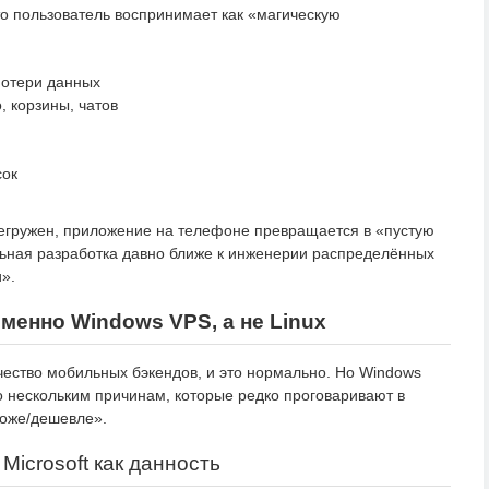
то пользователь воспринимает как «магическую
потери данных
, корзины, чатов
сок
регружен, приложение на телефоне превращается в «пустую
льная разработка давно ближе к инженерии распределённых
и».
менно Windows VPS, а не Linux
ичество мобильных бэкендов, и это нормально. Но Windows
 нескольким причинам, которые редко проговаривают в
роже/дешевле».
Microsoft как данность