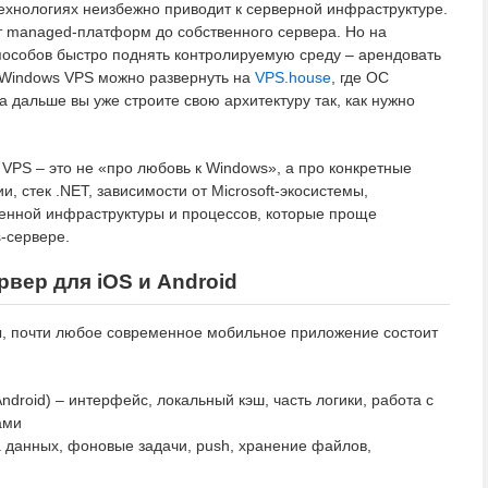
ехнологиях неизбежно приводит к серверной инфраструктуре.
т managed-платформ до собственного сервера. Но на
способов быстро поднять контролируемую среду – арендовать
 Windows VPS можно развернуть на
VPS.house
, где ОС
а дальше вы уже строите свою архитектуру так, как нужно
VPS – это не «про любовь к Windows», а про конкретные
, стек .NET, зависимости от Microsoft-экосистемы,
енной инфраструктуры и процессов, которые проще
-сервере.
рвер для iOS и Android
ы, почти любое современное мобильное приложение состоит
ndroid) – интерфейс, локальный кэш, часть логики, работа с
ами
а данных, фоновые задачи, push, хранение файлов,