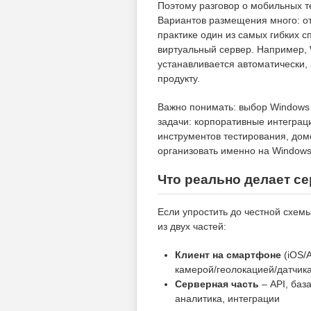
Поэтому разговор о мобильных т
Вариантов размещения много: о
практике один из самых гибких 
виртуальный сервер. Например,
устанавливается автоматически, 
продукту.
Важно понимать: выбор Windows 
задачи: корпоративные интеграции
инструментов тестирования, дом
организовать именно на Windows
Что реально делает се
Если упростить до честной схем
из двух частей:
Клиент на смартфоне
(iOS/A
камерой/геолокацией/датчик
Серверная часть
– API, баз
аналитика, интеграции