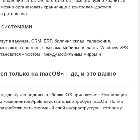
, вложения чатов, экспорт отчётов – всё это нужно хранить и
 можно организовать хранилище с контролем доступа,
и ретеншена.
 системами
ут в вакууме. CRM, ERP, биллинг, склад, телефония,
казываются сложнее, чем сама мобильная часть. Windows VPS
 становится «мостом» между мобильным миром и
ся только на macOS» – да, и это важно
м, где нужна подпись и сборка iOS-приложения. Компиляция
м компонентов Apple действительно требует macOS. Но это
S-разработки есть огромный слой инфраструктуры, которому