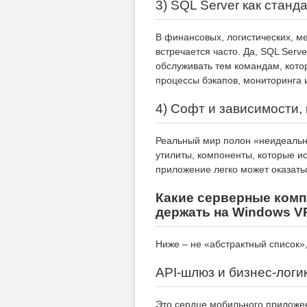
3) SQL Server как станд
В финансовых, логистических, м
встречается часто. Да, SQL Serv
обслуживать тем командам, котор
процессы бэкапов, мониторинга и
4) Софт и зависимости,
Реальный мир полон «неидеальн
утилиты, компоненты, которые и
приложение легко может оказатьс
Какие серверные ком
держать на Windows V
Ниже – не «абстрактный список»,
API-шлюз и бизнес-логи
Это сердце мобильного приложени