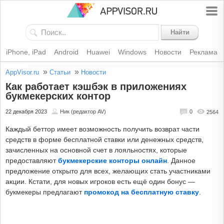
Найти
iPhone, iPad
Android
Huawei
Windows
Новости
Реклама
»
»
AppVisor.ru
Статьи
Новости
Как работает кэшбэк в приложениях
букмекерских контор
22 декабря 2023
Ник (редактор AV)
0
2564
Каждый беттор имеет возможность получить возврат части
средств в форме бесплатной ставки или денежных средств,
зачисленных на основной счет в лояльностях, которые
предоставляют
букмекерские конторы онлайн
. Данное
предложение открыто для всех, желающих стать участниками
акции. Кстати, для новых игроков есть ещё один бонус —
букмекеры предлагают
промокод на бесплатную ставку
.