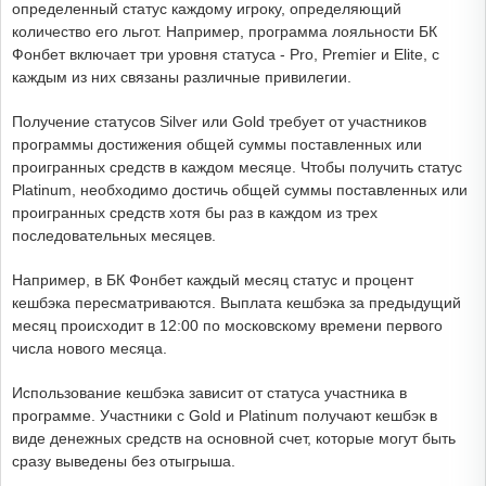
определенный статус каждому игроку, определяющий
количество его льгот. Например, программа лояльности БК
Фонбет включает три уровня статуса - Pro, Premier и Elite, с
каждым из них связаны различные привилегии.
Получение статусов Silver или Gold требует от участников
программы достижения общей суммы поставленных или
проигранных средств в каждом месяце. Чтобы получить статус
Platinum, необходимо достичь общей суммы поставленных или
проигранных средств хотя бы раз в каждом из трех
последовательных месяцев.
Например, в БК Фонбет каждый месяц статус и процент
кешбэка пересматриваются. Выплата кешбэка за предыдущий
месяц происходит в 12:00 по московскому времени первого
числа нового месяца.
Использование кешбэка зависит от статуса участника в
программе. Участники с Gold и Platinum получают кешбэк в
виде денежных средств на основной счет, которые могут быть
сразу выведены без отыгрыша.