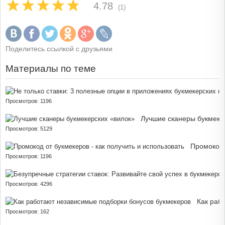
4.78
(1)
Поделитесь ссылкой с друзьями
Материалы по теме
Просмотров: 1196
Лучшие сканеры букмеке
Просмотров: 5129
Промокод 
Просмотров: 1196
Просмотров: 4296
Как раб
Просмотров: 162