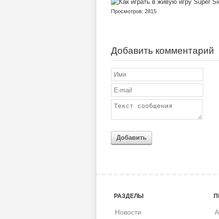
Просмотров: 2815
Добавить комментарий
Добавить
РАЗДЕЛЫ
П
Новости
A