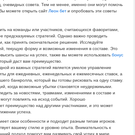
д, очевидных совета. Тем не менее, именно они могут помочь
Вы можете открыть сайт
Леон бет
и опробовать эти советы
ить на команды или участников, считающихся фаворитами,
ее предсказуемых стратегий. Однако важно проводить
м, как принять окончательное решение. Исследуйте
ей, текущую форму и возможные изменения в составе. Это
овысить шансы на успех, также вы можете использовать
бонус
оторый даст вам преимущество.
ной из важных стратегий является умелое управление
иты для ежедневных, еженедельных и ежемесячных ставок, а
шего банкролла, который вы готовы рисковать на одну ставку.
ций, когда возможные убытки становятся неудержимыми.
ледить за новостями, травмами, изменениями в составе и
могут повлиять на исход событий. Хорошо
т преимущество над другими участниками, и это может
тижении успеха.
меет свои особенности и подходит разным типам игроков.
ствует вашему стилю и уровню опыта. Внимательность к
нний подход помогут вам развивать свой успех в мире