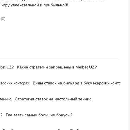
 игру увлекательной и прибыльной!
(0)
Какие стратегии запрещены в Melbet UZ?
Виды ставок на бильярд в букмекерских конторах
Стратегия ставок на настольный теннис
Где взять самые большие бонусы?