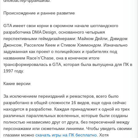
блокбастер-франшизы.
Происхождение и раннее развитие
GTA имеет свои корни в скромном начале шотландского
разработчика DMA Design, основанного четырьмя
перспективными геймдизайнерами: Майком Дейли, Дэвидом
Джонсом, Расселом Кеем и Стивом Хэммондом. Изначально
задуманная как проект о полицейских и грабителях под
названием Race’n’Chase, она в конечном итоге
трансформировалась в GTA, которая была выпущена для ПК в
1997 году.
Какие версии
За исключением переизданий и ремастеров, всего было
разработано в общей сложности 16 видов, еще одна сейчас
находится в разработке. Каждая принадлежит к одной из трех
различных параллельных вселенных, которые были созданы
полностью независимо друг от друга, без пересечений между
персонажами или сюжетными линиями. Чтобы увидеть своими
глазами можно
скачать игры на ПК бесплатно
. Хотя