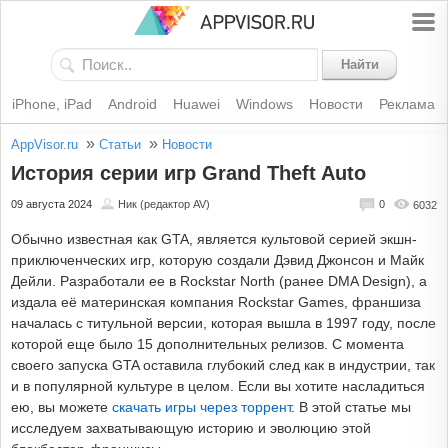
Найти
iPhone, iPad
Android
Huawei
Windows
Новости
Реклама
»
»
AppVisor.ru
Статьи
Новости
История серии игр Grand Theft Auto
09 августа 2024
Ник (редактор AV)
0
6032
Обычно известная как GTA, является культовой серией экшн-
приключенческих игр, которую создали Дэвид Джонсон и Майк
Дейли. Разработали ее в Rockstar North (ранее DMA Design), а
издала её материнская компания Rockstar Games, франшиза
началась с титульной версии, которая вышла в 1997 году, после
которой еще было 15 дополнительных релизов. С момента
своего запуска GTA оставила глубокий след как в индустрии, так
и в популярной культуре в целом. Если вы хотите насладиться
ею, вы можете
скачать игры через торрент
. В этой статье мы
исследуем захватывающую историю и эволюцию этой