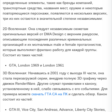
определенные элементы, такие как бренды компаний,
транспортные средства, названия мест, оружие и некоторые
повторяющиеся персонажи, появляются в нескольких версиях,
три из них остаются в значительной степени независимыми:
2D Вселенная: Она следует независимым сюжетам
оригинальных версий от DMA Design с верхним ракурсом,
описывающим похождения различных криминальных
организаций и их молчаливых male и female протагонистов,
которые выполняют фриланс-работу для каждой группы.
Состоит из таких частей:
GTA, London 1969 и London 1961
3D Вселенная: Начавшись в 2001 году с выхода III части, она
стала перезагрузкой серии, внедрив полную 3D графику через
движок RenderWare. Другие служат приквелами к канону,
установленному в ней, слабо связываясь с его событиями. Для
примера можете
скачать ГТА СА на ПК
и сделать обзор. Канон
состоит из частей:
GTA III, Vice City, San Andreas, Advance, Liberty City Stories,