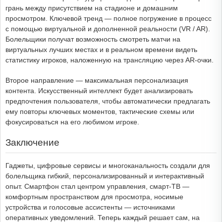
грань между присутствием на стадионе и домашним
просмотром. Ключевой тренд — полное погружение в процесс
с помощью виртуальной и дополненной реальности (VR / AR).
Болельщики получат возможность смотреть матчи на
виртуальных лучших местах и в реальном времени видеть
статистику игроков, наложенную на трансляцию через AR-очки.
Второе направление — максимальная персонализация
контента. Искусственный интеллект будет анализировать
предпочтения пользователя, чтобы автоматически предлагать
ему повторы ключевых моментов, тактические схемы или
фокусироваться на его любимом игроке.
Заключение
Гаджеты, цифровые сервисы и многоканальность создали для
болельщика гибкий, персонализированный и интерактивный
опыт. Смартфон стал центром управления, смарт-ТВ —
комфортным пространством для просмотра, носимые
устройства и голосовые ассистенты — источниками
оперативных уведомлений. Теперь каждый решает сам, на