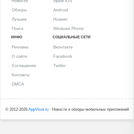
Новости
Apple iOS
Обзоры
Android
Лучшее
Huawei
Поиск
Windows Phone
ИНФО
СОЦИАЛЬНЫЕ СЕТИ
Реклама
Вконтакте
О сайте
Facebook
Соглашение
Twitter
Контакты
DMCA
© 2012-2026
AppVisor.ru
- Новости и обзоры мобильных приложений