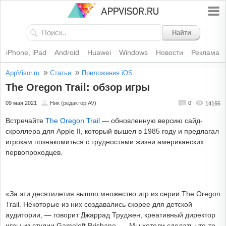
Найти
iPhone, iPad
Android
Huawei
Windows
Новости
Реклама
»
»
AppVisor.ru
Статьи
Приложения iOS
The Oregon Trail: обзор игры
09 мая 2021
Ник (редактор AV)
0
14166
Встречайте
The Oregon Trail
— обновленную версию сайд-
скроллера для Apple II, который вышел в 1985 году и предлагал
игрокам познакомиться с трудностями жизни американских
первопроходцев.
«За эти десятилетия вышло множество игр из серии The Oregon
Trail. Некоторые из них создавались скорее для детской
аудитории, — говорит Джаррад Труджен, креативный директор
игры из студии Gameloft Brisbane. — Мы хотели сделать что-то