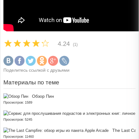
4.24
(1)
Поделитесь ссылкой с друзьями
Материалы по теме
Обзор Пин
Просмотров: 1589
Просмотров: 5245
The Last Cam
Просмотров: 11460