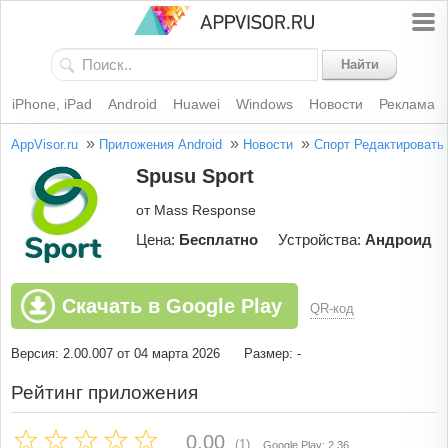
Найти
iPhone, iPad
Android
Huawei
Windows
Новости
Реклама
»
»
»
AppVisor.ru
Приложения Android
Новости
Спорт
Редактировать
Spusu Sport
от Mass Response
Цена:
Бесплатно
Устройства:
Андроид
Скачать в Google Play
QR-код
Версия: 2.00.007 от 04 марта 2026
Размер: -
Рейтинг приложения
0.00
(1)
Google Play: 2.36