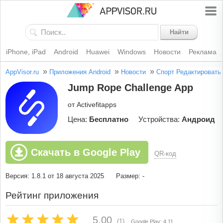
Найти
iPhone, iPad
Android
Huawei
Windows
Новости
Реклама
»
»
»
AppVisor.ru
Приложения Android
Новости
Спорт
Редактировать
Jump Rope Challenge App
от Activefitapps
Цена:
Бесплатно
Устройства:
Андроид
Скачать в Google Play
QR-код
Версия: 1.8.1 от 18 августа 2025
Размер: -
Рейтинг приложения
5.00
(1)
Google Play: 4.11