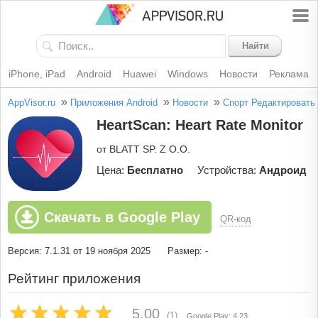
Найти
iPhone, iPad
Android
Huawei
Windows
Новости
Реклама
»
»
»
AppVisor.ru
Приложения Android
Новости
Спорт
Редактировать
HeartScan: Heart Rate Monitor
от BLATT SP. Z O.O.
Цена:
Бесплатно
Устройства:
Андроид
Скачать в Google Play
QR-код
Версия: 7.1.31 от 19 ноября 2025
Размер: -
Рейтинг приложения
5.00
(1)
Google Play: 4.23