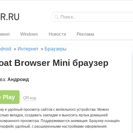
awei
Windows
Новости
Реклама
droid
»
Интернет
»
Браузеры
oat Browser Mini браузер
ва:
Андроид
 Play
QR-код
ку и удобный просмотр сайтов с мобильного устройства. Можно
олько вкладок, создавать закладки и выносить ярлык домашней
лноэкранного просмотра. Поддерживается анимация. Браузер оснащён
нтерфейс удобный, с расширенными настройками оформления.