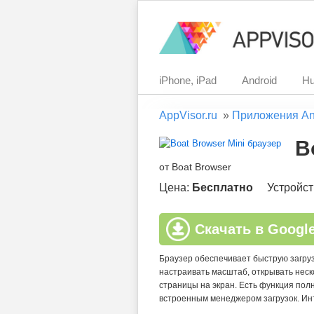
iPhone, iPad
Android
Hu
AppVisor.ru
»
Приложения An
B
от Boat Browser
Цена:
Бесплатно
Устройст
Скачать в Google
Браузер обеспечивает быструю загруз
настраивать масштаб, открывать неск
страницы на экран. Есть функция по
встроенным менеджером загрузок. И