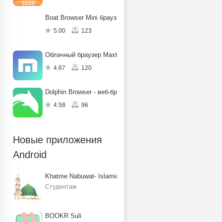
Boat Browser Mini браузер
5.00
123
Облачный браузер Maxthon
4.67
120
Dolphin Browser - веб-браузер
4.58
96
Новые приложения
Android
Khatme Nabuwat- Islamic Books
Студентам
BOOKR Suli