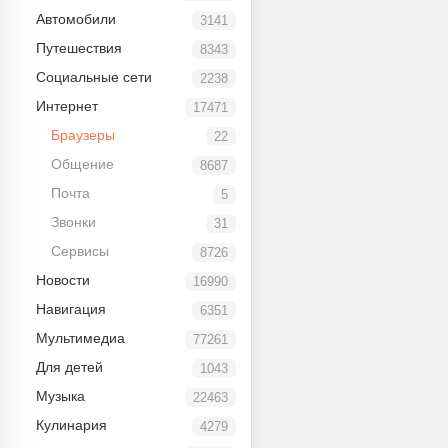
Автомобили
3141
Путешествия
8343
Социальные сети
2238
Интернет
17471
Браузеры
22
Общение
8687
Почта
5
Звонки
31
Сервисы
8726
Новости
16990
Навигация
6351
Мультимедиа
77261
Для детей
1043
Музыка
22463
Кулинария
4279