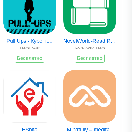
Pull Ups - Курс по..
NovelWorld-Read Ro..
TeamPower
NovelWorld Team
Бесплатно
Бесплатно
EShifa
Mindfully – medita..