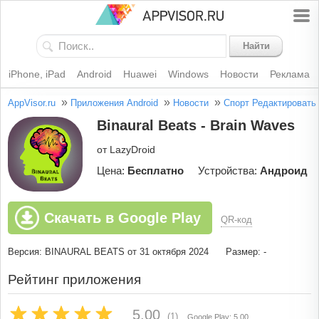
Найти
iPhone, iPad
Android
Huawei
Windows
Новости
Реклама
»
»
»
AppVisor.ru
Приложения Android
Новости
Спорт
Редактировать
Binaural Beats - Brain Waves
от LazyDroid
Цена:
Бесплатно
Устройства:
Андроид
Скачать в Google Play
QR-код
Версия: BINAURAL BEATS от 31 октября 2024
Размер: -
Рейтинг приложения
5.00
(1)
Google Play: 5.00