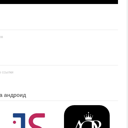
ов
ы ссылки
на андроид