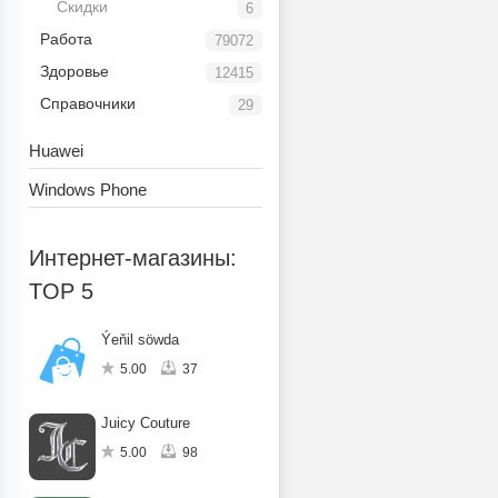
Скидки
6
Работа
79072
Здоровье
12415
Справочники
29
Huawei
Windows Phone
Интернет-магазины:
TOP 5
Ýeňil söwda
5.00
37
Juicy Couture
5.00
98