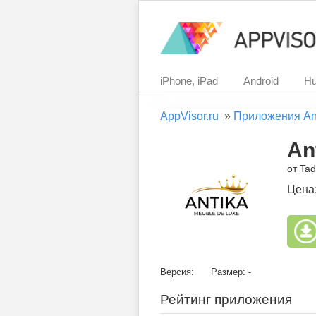
iPhone, iPad
Android
Hu
AppVisor.ru
»
Приложения An
An
от Ta
Цена
Версия:
Размер: -
Рейтинг приложения