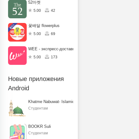
52마켓
5.00
42
꽃배달 flowerplus
5.00
69
WEE - экспресс-доставка в ОАЭ
5.00
173
Новые приложения
Android
Khatme Nabuwat- Islamic Books
Студентам
BOOKR Suli
Студентам