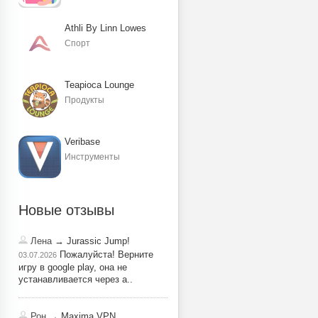
Athli By Linn Lowes
Спорт
Teapioca Lounge
Продукты
Veribase
Инструменты
Новые отзывы
Лена
→ Jurassic Jump!
Пожалуйста! Верните
03.07.2026
игру в google play, она не
устанавливается через a..
Рон
→ Maxima VPN