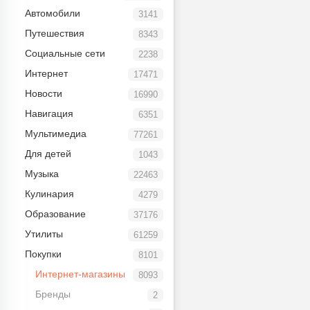
Автомобили
3141
Путешествия
8343
Социальные сети
2238
Интернет
17471
Новости
16990
Навигация
6351
Мультимедиа
77261
Для детей
1043
Музыка
22463
Кулинария
4279
Образование
37176
Утилиты
61259
Покупки
8101
Интернет-магазины
8093
Бренды
2