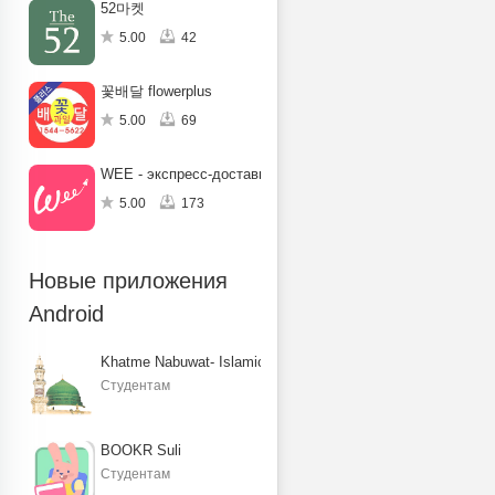
52마켓
5.00
42
꽃배달 flowerplus
5.00
69
WEE - экспресс-доставка в ОАЭ
5.00
173
Новые приложения
Android
Khatme Nabuwat- Islamic Books
Студентам
BOOKR Suli
Студентам