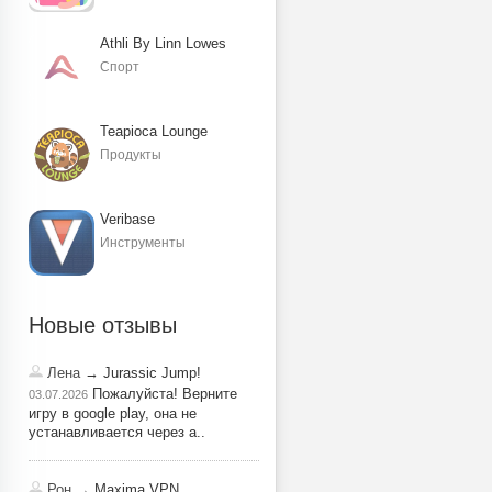
Athli By Linn Lowes
Спорт
Teapioca Lounge
Продукты
Veribase
Инструменты
Новые отзывы
Лена
→ Jurassic Jump!
Пожалуйста! Верните
03.07.2026
игру в google play, она не
устанавливается через a..
Рон
→ Maxima VPN