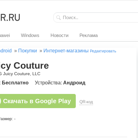
awei
Windows
Новости
Реклама
droid
»
Покупки
»
Интернет-магазины
Редактировать
icy Couture
G Juicy Couture, LLC
:
Бесплатно
Устройства:
Андроид
Скачать в Google Play
QR-код
азмер: -