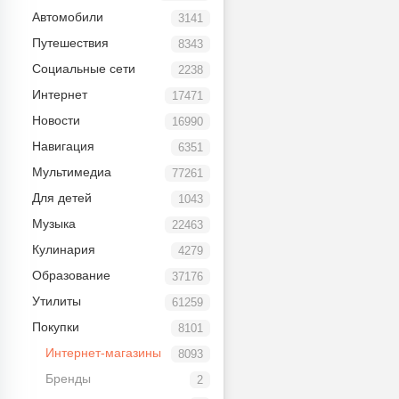
Автомобили
3141
Путешествия
8343
Социальные сети
2238
Интернет
17471
Новости
16990
Навигация
6351
Мультимедиа
77261
Для детей
1043
Музыка
22463
Кулинария
4279
Образование
37176
Утилиты
61259
Покупки
8101
Интернет-магазины
8093
Бренды
2