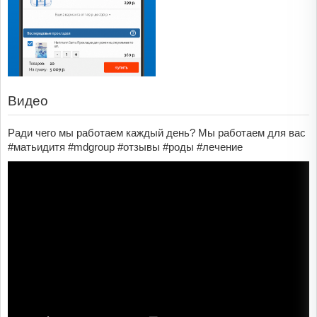
Видео
Ради чего мы работаем каждый день? Мы работаем для вас
#матьидитя #mdgroup #отзывы #роды #лечение