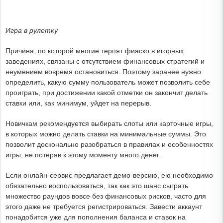
Игра в рулетку
Причина, по которой многие терпят фиаско в игорных
заведениях, связаны с отсутствием финансовых стратегий и
неумением вовремя остановиться. Поэтому заранее нужно
определить, какую сумму пользователь может позволить себе
проиграть, при достижении какой отметки он закончит делать
ставки или, как минимум, уйдет на перерыв.
Новичкам рекомендуется выбирать слоты или карточные игры,
в которых можно делать ставки на минимальные суммы. Это
позволит досконально разобраться в правилах и особенностях
игры, не потеряв к этому моменту много денег.
Если онлайн-сервис предлагает демо-версию, ею необходимо
обязательно воспользоваться, так как это шанс сыграть
множество раундов вовсе без финансовых рисков, часто для
этого даже не требуется регистрироваться. Завести аккаунт
понадобится уже для пополнения баланса и ставок на