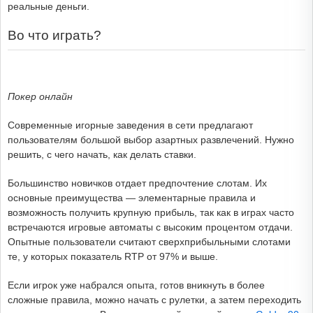
реальные деньги.
Во что играть?
Покер онлайн
Современные игорные заведения в сети предлагают
пользователям большой выбор азартных развлечений. Нужно
решить, с чего начать, как делать ставки.
Большинство новичков отдает предпочтение слотам. Их
основные преимущества — элементарные правила и
возможность получить крупную прибыль, так как в играх часто
встречаются игровые автоматы с высоким процентом отдачи.
Опытные пользователи считают сверхприбыльными слотами
те, у которых показатель RTP от 97% и выше.
Если игрок уже набрался опыта, готов вникнуть в более
сложные правила, можно начать с рулетки, а затем переходить