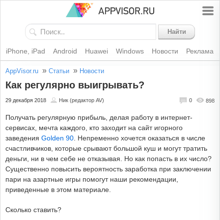
Найти
iPhone, iPad
Android
Huawei
Windows
Новости
Реклама
»
»
AppVisor.ru
Статьи
Новости
Как регулярно выигрывать?
29 декабря 2018
Ник (редактор AV)
0
898
Получать регулярную прибыль, делая работу в интернет-
сервисах, мечта каждого, кто заходит на сайт игорного
заведения
Golden 90
. Непременно хочется оказаться в числе
счастливчиков, которые срывают большой куш и могут тратить
деньги, ни в чем себе не отказывая. Но как попасть в их число?
Существенно повысить вероятность заработка при заключении
пари на азартные игры помогут наши рекомендации,
приведенные в этом материале.
Сколько ставить?