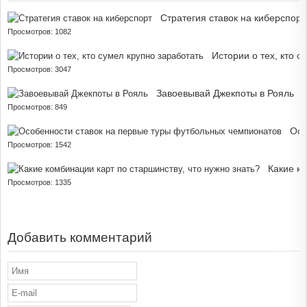
Стратегия ставок на киберспорт
Просмотров: 1082
Истории о тех, кто с
Просмотров: 3047
Завоевывай Джекпоты в Рояль
Просмотров: 849
Осо
Просмотров: 1542
Какие ко
Просмотров: 1335
Добавить комментарий