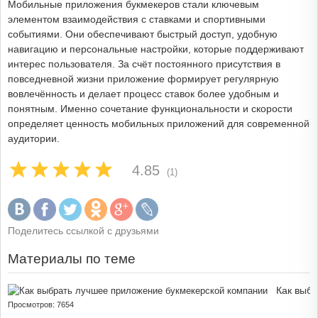
Мобильные приложения букмекеров стали ключевым
элементом взаимодействия с ставками и спортивными
событиями. Они обеспечивают быстрый доступ, удобную
навигацию и персональные настройки, которые поддерживают
интерес пользователя. За счёт постоянного присутствия в
повседневной жизни приложение формирует регулярную
вовлечённость и делает процесс ставок более удобным и
понятным. Именно сочетание функциональности и скорости
определяет ценность мобильных приложений для современной
аудитории.
4.85
(1)
Поделитесь ссылкой с друзьями
Материалы по теме
Как выб
Просмотров: 7654