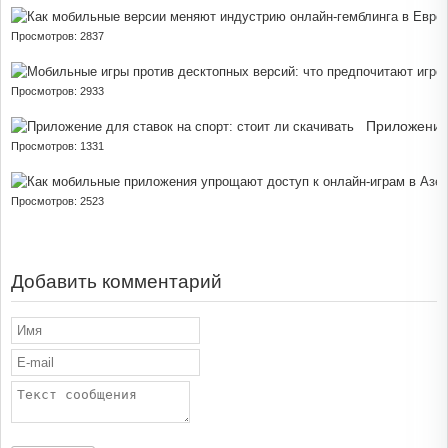
Просмотров: 2837
Просмотров: 2933
Приложение 
Просмотров: 1331
Просмотров: 2523
Добавить комментарий