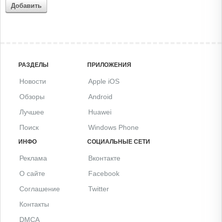
Добавить
РАЗДЕЛЫ
ПРИЛОЖЕНИЯ
Новости
Apple iOS
Обзоры
Android
Лучшее
Huawei
Поиск
Windows Phone
ИНФО
СОЦИАЛЬНЫЕ СЕТИ
Реклама
Вконтакте
О сайте
Facebook
Соглашение
Twitter
Контакты
DMCA