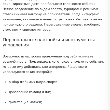
ориентироваться даже при большом количестве событий.
Чёткое разделение по видам спорта, турнирам и режимам
ставок снижает нагрузку на пользователя. Когда интерфейс
интуитивен, внимание концентрируется на событиях, а не на
поиске нужного раздела. Перегруженные экраны, наоборот,
утомляют и снижают интерес.
Персональные настройки и инструменты
управления
Возможность настроить приложение под себя усиливает
вовлечённость. Пользователь хочет видеть только те события,
которые ему действительно интересны. Чаще всего
используются такие настройки:
выбор любимых видов спорта;
добавление команд и лиг;
фильтрация матчей;