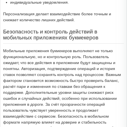
индивидуальные уведомления.
Персонализация делает взаимодействие более точным и
снижает количество лишних действий.
Безопасность и контроль действий в
мобильных приложениях букмекеров
Мобильные приложения букмекеров выполняют не только
функциональную, но и контрольную роль. Пользователь
ожидает, что все действия в приложении будут защищены и
понятны. Авторизация, подтверждение операций и история
ставок позволяют сохранять контроль над процессом. Важным
фактором становится возможность быстро проверить баланс,
расчёт пари и изменения по ставкам без обращения к
поддержке. Дополнительные уровни защиты снижают риск
ошибок и случайных действий, особенно при использовании
приложения в дороге. За счёт прозрачности операций
пользователь чувствует уверенность и продолжает
взаимодействие с сервисом. Безопасность в мобильном
формате напрямую влияет на доверие и стабильность