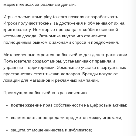
маркетплейсах за реальные деньги.
Игры с элементами play-to-earn позволяют зарабатывать.
Игроки получают токены за достижения и обменивают их на
криптовалюту. Некоторые превращают хобби в основной
источник дохода. Экономика внутри игр становится
полноценным рынком с законами спроса и предложения.
Метавселенные строятся на блокчейне для децентрализации.
Пользователи создают миры, устанавливают правила и
управляют территориями. Земельные участки в виртуальных
пространствах стоят тысячи долларов. Бренды покупают
локации для магазинов и рекламных кампаний.
Преимущества блокчейна в развлечениях:
подтверждение прав собственности на цифровые активы;
возможность перепродажи предметов между игроками;
защита от мошенничества и дубликатов;