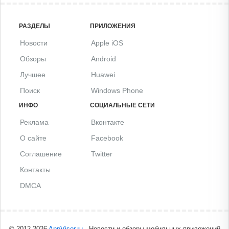
РАЗДЕЛЫ
ПРИЛОЖЕНИЯ
Новости
Apple iOS
Обзоры
Android
Лучшее
Huawei
Поиск
Windows Phone
ИНФО
СОЦИАЛЬНЫЕ СЕТИ
Реклама
Вконтакте
О сайте
Facebook
Соглашение
Twitter
Контакты
DMCA
© 2012-2026
AppVisor.ru
- Новости и обзоры мобильных приложений