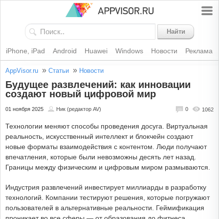
Найти
iPhone, iPad
Android
Huawei
Windows
Новости
Реклама
»
»
AppVisor.ru
Статьи
Новости
Будущее развлечений: как инновации
создают новый цифровой мир
01 ноября 2025
Ник (редактор AV)
0
1062
Технологии меняют способы проведения досуга. Виртуальная
реальность, искусственный интеллект и блокчейн создают
новые форматы взаимодействия с контентом. Люди получают
впечатления, которые были невозможны десять лет назад.
Границы между физическим и цифровым миром размываются.
Индустрия развлечений инвестирует миллиарды в разработку
технологий. Компании тестируют решения, которые погружают
пользователей в альтернативные реальности. Геймификация
проникает во все сферы — от образования до фитнеса.