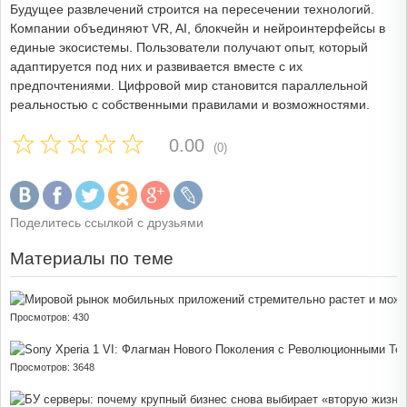
Будущее развлечений строится на пересечении технологий.
Компании объединяют VR, AI, блокчейн и нейроинтерфейсы в
единые экосистемы. Пользователи получают опыт, который
адаптируется под них и развивается вместе с их
предпочтениями. Цифровой мир становится параллельной
реальностью с собственными правилами и возможностями.
0.00
(0)
Поделитесь ссылкой с друзьями
Материалы по теме
Просмотров: 430
Просмотров: 3648