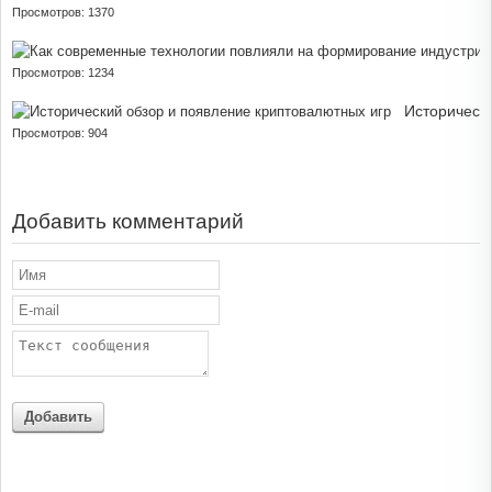
Просмотров: 1370
Просмотров: 1234
Историческ
Просмотров: 904
Добавить комментарий
Добавить