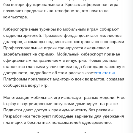
без потери функциональности. Кроссплатформенная игра
позволяет продолжать на телефоне то, что начато на
компьютере.
Киберспортивные турниры по мобильным играм собирают
стадионы зрителей. Призовые фонды достигают миллионов
долларов, а команды подписывают контракты со спонсорами.
Профессиональные игроки тренируются ежедневно и
зарабатывают на стримах. Мобильный киберспорт признан
официальным направлением в индустрии. Новые релизы
становятся главными увлечениями года благодаря качеству и
доступности, подробнее об этом рассказывает
эта статья
.
Платформы привлекают аудиторию всех возрастов, создавая
сообщества вокруг игр.
Монетизация мобильных игр использует разные модели. Free-
to-play с внутриигровыми покупками доминирует на рынке.
Подписки дают доступ к премиум-контенту без рекламы.
Разработчики тестируют гибридные варианты для удержания
платящих и бесплатных пользователей одновременно.