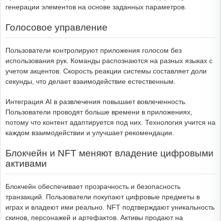
генерации элементов на основе заданных параметров.
Голосовое управление
Пользователи контролируют приложения голосом без
использования рук. Команды распознаются на разных языках с
учетом акцентов. Скорость реакции системы составляет доли
секунды, что делает взаимодействие естественным.
Интеграция AI в развлечения повышает вовлеченность.
Пользователи проводят больше времени в приложениях,
потому что контент адаптируется под них. Технология учится на
каждом взаимодействии и улучшает рекомендации.
Блокчейн и NFT меняют владение цифровыми
активами
Блокчейн обеспечивает прозрачность и безопасность
транзакций. Пользователи покупают цифровые предметы в
играх и владеют ими реально. NFT подтверждают уникальность
скинов, персонажей и артефактов. Активы продают на