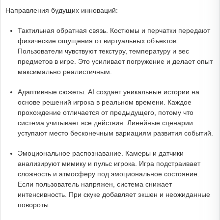
Направления будущих инноваций:
Тактильная обратная связь. Костюмы и перчатки передают
физические ощущения от виртуальных объектов.
Пользователи чувствуют текстуру, температуру и вес
предметов в игре. Это усиливает погружение и делает опыт
максимально реалистичным.
Адаптивные сюжеты. AI создает уникальные истории на
основе решений игрока в реальном времени. Каждое
прохождение отличается от предыдущего, потому что
система учитывает все действия. Линейные сценарии
уступают место бесконечным вариациям развития событий.
Эмоциональное распознавание. Камеры и датчики
анализируют мимику и пульс игрока. Игра подстраивает
сложность и атмосферу под эмоциональное состояние.
Если пользователь напряжен, система снижает
интенсивность. При скуке добавляет экшен и неожиданные
повороты.