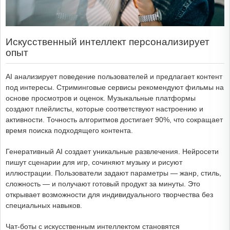
Искусственный интеллект персонализирует
опыт
AI анализирует поведение пользователей и предлагает контент
под интересы. Стриминговые сервисы рекомендуют фильмы на
основе просмотров и оценок. Музыкальные платформы
создают плейлисты, которые соответствуют настроению и
активности. Точность алгоритмов достигает 90%, что сокращает
время поиска подходящего контента.
Генеративный AI создает уникальные развлечения. Нейросети
пишут сценарии для игр, сочиняют музыку и рисуют
иллюстрации. Пользователи задают параметры — жанр, стиль,
сложность — и получают готовый продукт за минуты. Это
открывает возможности для индивидуального творчества без
специальных навыков.
Чат-боты с искусственным интеллектом становятся