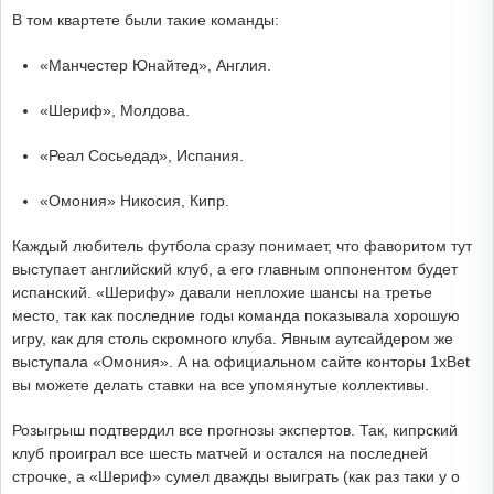
В том квартете были такие команды:
«Манчестер Юнайтед», Англия.
«Шериф», Молдова.
«Реал Сосьедад», Испания.
«Омония» Никосия, Кипр.
Каждый любитель футбола сразу понимает, что фаворитом тут
выступает английский клуб, а его главным оппонентом будет
испанский. «Шерифу» давали неплохие шансы на третье
место, так как последние годы команда показывала хорошую
игру, как для столь скромного клуба. Явным аутсайдером же
выступала «Омония». А на официальном сайте конторы 1xBet
вы можете делать ставки на все упомянутые коллективы.
Розыгрыш подтвердил все прогнозы экспертов. Так, кипрский
клуб проиграл все шесть матчей и остался на последней
строчке, а «Шериф» сумел дважды выиграть (как раз таки у о