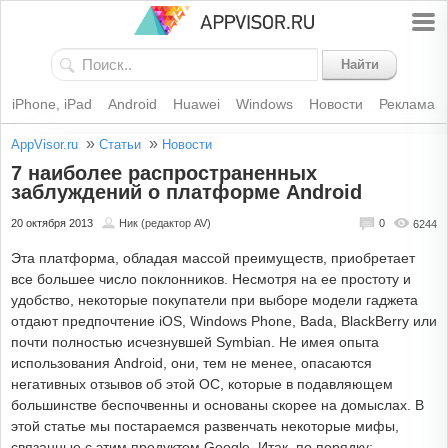
Найти
iPhone, iPad
Android
Huawei
Windows
Новости
Реклама
»
»
AppVisor.ru
Статьи
Новости
7 наиболее распространенных
заблуждений о платформе Android
20 октября 2013
Ник (редактор AV)
0
6244
Эта платформа, обладая массой преимуществ, приобретает
все большее число поклонников. Несмотря на ее простоту и
удобство, некоторые покупатели при выборе модели гаджета
отдают предпочтение iOS, Windows Phone, Bada, BlackBerry или
почти полностью исчезнувшей Symbian. Не имея опыта
использования Android, они, тем не менее, опасаются
негативных отзывов об этой ОС, которые в подавляющем
большинстве беспочвенны и основаны скорее на домыслах. В
этой статье мы постараемся развенчать некоторые мифы,
связанные с этим продуктом Google. Итак, по порядку: