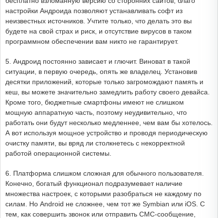
бесплатно взломанную версию со сторонних сайтов, благо
настройки Андроида позволяют устанавливать софт из
неизвестных источников. Учтите только, что делать это вы
будете на свой страх и риск, и отсутствие вирусов в таком
программном обеспечении вам никто не гарантирует.
5. Андроид постоянно зависает и глючит. Виноват в такой
ситуации, в первую очередь, опять же владелец. Установив
десятки приложений, которые только загромождают память и
кеш, вы можете значительно замедлить работу своего девайса.
Кроме того, бюджетные смартфоны имеют не слишком
мощную аппаратную часть, поэтому неудивительно, что
работать они будут несколько медленнее, чем вам бы хотелось.
А вот используя мощное устройство и проводя периодическую
очистку памяти, вы вряд ли столкнетесь с некорректной
работой операционной системы.
6. Платформа слишком сложная для обычного пользователя.
Конечно, богатый функционал подразумевает наличие
множества настроек, с которыми разобраться не каждому по
силам. Но Android не сложнее, чем тот же Symbian или iOS. С
тем, как совершить звонок или отправить СМС-сообщение,