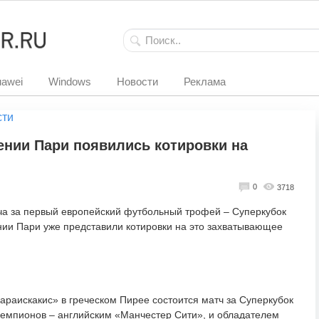
awei
Windows
Новости
Реклама
сти
нии Пари появились котировки на
0
3718
ча за первый европейский футбольный трофей – Суперкубок
нии Пари уже представили котировки на это захватывающее
Караискакис» в греческом Пирее состоится матч за Суперкубок
емпионов – английским «Манчестер Сити», и обладателем