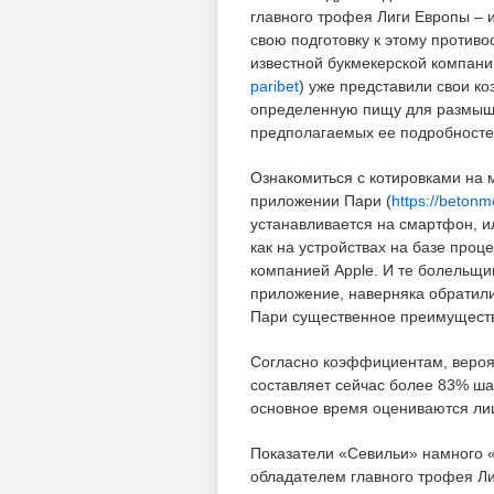
главного трофея Лиги Европы – 
свою подготовку к этому против
известной букмекерской компани
paribet
) уже представили свои к
определенную пищу для размышл
предполагаемых ее подробносте
Ознакомиться с котировками на 
приложении Пари (
https://betonmo
устанавливается на смартфон, и
как на устройствах на базе проце
компанией Apple. И те болельщи
приложение, наверняка обратили
Пари существенное преимуществ
Согласно коэффициентам, вероя
составляет сейчас более 83% ша
основное время оцениваются ли
Показатели «Севильи» намного «
обладателем главного трофея Ли