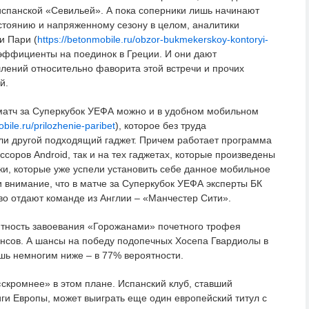
испанской «Севильей». А пока соперники лишь начинают
остоянию и напряженному сезону в целом, аналитики
и Пари (
https://betonmobile.ru/obzor-bukmekerskoy-kontoryi-
оэффициенты на поединок в Греции. И они дают
ений относительно фаворита этой встречи и прочих
й.
матч за Суперкубок УЕФА можно и в удобном мобильном
bile.ru/prilozhenie-paribet
), которое без труда
ли другой подходящий гаджет. Причем работает программа
ссоров Android, так и на тех гаджетах, которые произведены
ки, которые уже успели установить себе данное мобильное
 внимание, что в матче за Суперкубок УЕФА эксперты БК
о отдают команде из Англии – «Манчестер Сити».
тность завоевания «Горожанами» почетного трофея
нсов. А шансы на победу подопечных Хосепа Гвардиолы в
шь немногим ниже – в 77% вероятности.
скромнее» в этом плане. Испанский клуб, ставший
ги Европы, может выиграть еще один европейский титул с