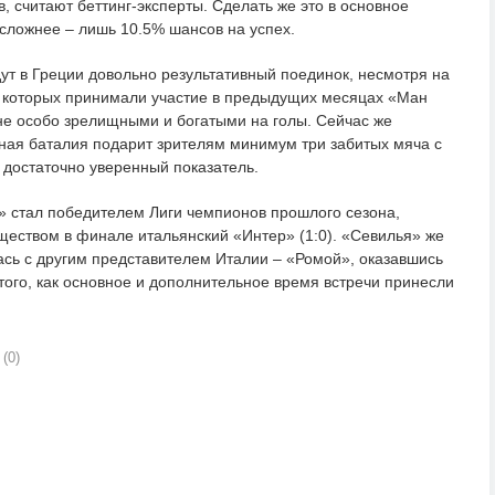
 считают беттинг-эксперты. Сделать же это в основное
сложнее – лишь 10.5% шансов на успех.
дут в Греции довольно результативный поединок, несмотря на
 в которых принимали участие в предыдущих месяцах «Ман
не особо зрелищными и богатыми на голы. Сейчас же
льная баталия подарит зрителям минимум три забитых мяча с
 достаточно уверенный показатель.
» стал победителем Лиги чемпионов прошлого сезона,
еством в финале итальянский «Интер» (1:0). «Севилья» же
сь с другим представителем Италии – «Ромой», оказавшись
того, как основное и дополнительное время встречи принесли
(0)