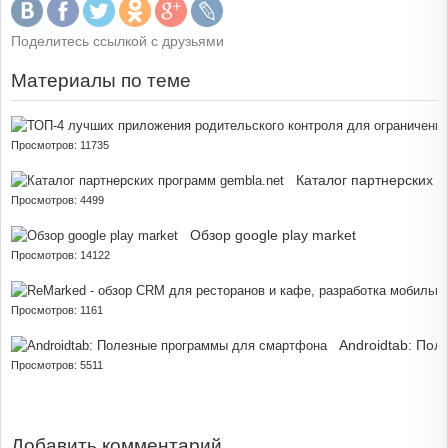
Поделитесь ссылкой с друзьями
Материалы по теме
Просмотров: 11735
Каталог партнерских п
Просмотров: 4499
Обзор google play market
Просмотров: 14122
Просмотров: 1161
Androidtab: По
Просмотров: 5511
Добавить комментарий