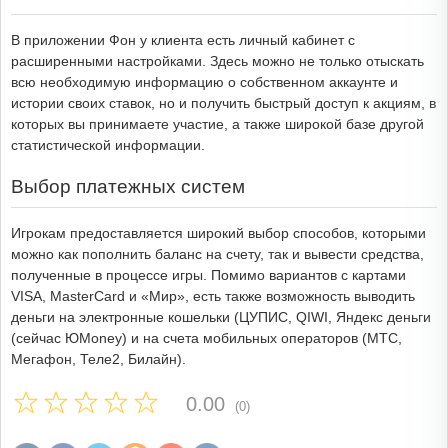
В приложении Фон у клиента есть личный кабинет с
расширенными настройками. Здесь можно не только отыскать
всю необходимую информацию о собственном аккаунте и
истории своих ставок, но и получить быстрый доступ к акциям, в
которых вы принимаете участие, а также широкой базе другой
статистической информации.
Выбор платежных систем
Игрокам предоставляется широкий выбор способов, которыми
можно как пополнить баланс на счету, так и вывести средства,
полученные в процессе игры. Помимо вариантов с картами
VISA, MasterCard и «Мир», есть также возможность выводить
деньги на электронные кошельки (ЦУПИС, QIWI, Яндекс деньги
(сейчас ЮMoney) и на счета мобильных операторов (МТС,
Мегафон, Теле2, Билайн).
0.00
(0)