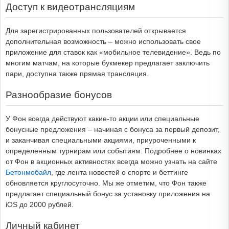
Доступ к видеотрансляциям
Для зарегистрированных пользователей открывается
дополнительная возможность – можно использовать свое
приложение для ставок как «мобильное телевидение». Ведь по
многим матчам, на которые букмекер предлагает заключить
пари, доступна также прямая трансляция.
Разнообразие бонусов
У Фон всегда действуют какие-то акции или специальные
бонусные предложения – начиная с бонуса за первый депозит,
и заканчивая специальными акциями, приуроченными к
определенным турнирам или событиям. Подробнее о новинках
от Фон в акционных активностях всегда можно узнать на сайте
Бетонмобайл
, где лента новостей о спорте и беттинге
обновляется круглосуточно. Мы же отметим, что Фон также
предлагает специальный бонус за установку приложения на
iOS до 2000 рублей.
Личный кабинет