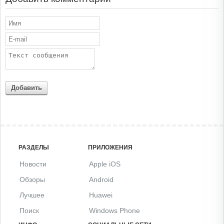
Добавить
РАЗДЕЛЫ
ПРИЛОЖЕНИЯ
Новости
Apple iOS
Обзоры
Android
Лучшее
Huawei
Поиск
Windows Phone