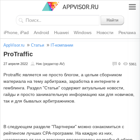
Найти
iPhone, iPad
Android
Huawei
Windows
Новости
Реклама
»
»
AppVisor.ru
Статьи
IT-компании
ProTraffic
27 апреля 2022
Ник (редактор AV)
0
5961
Protraffic является не просто блогом, а целым сборником
материала на тему арбитража, заработка в интернете и
гемблинга. Раздел "Статьи" содержит актуальные новости,
гайды и просто занимательную информацию как для новичков,
так и для бывалых арбитражников.
В следующем разделе "Партнерки" можно ознакомиться с
рейтингом лучших CPA-программ. На каждую из них,
независимо от гео и тематики предоставлен подробный обзор