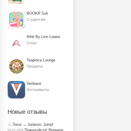
BOOKR Suli
Студентам
Athli By Linn Lowes
Спорт
Teapioca Lounge
Продукты
Veribase
Инструменты
Новые отзывы
Лена
→ Jurassic Jump!
Пожалуйста! Верните
03.07.2026