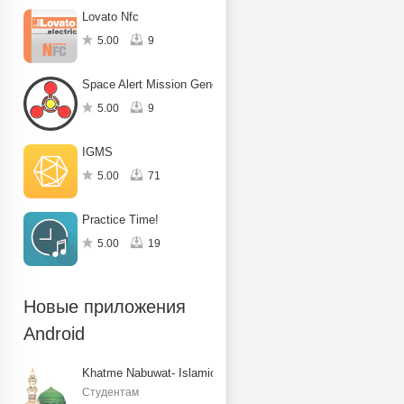
Lovato Nfc
5.00
9
Space Alert Mission Generator
5.00
9
IGMS
5.00
71
Practice Time!
5.00
19
Новые приложения
Android
Khatme Nabuwat- Islamic Books
Студентам