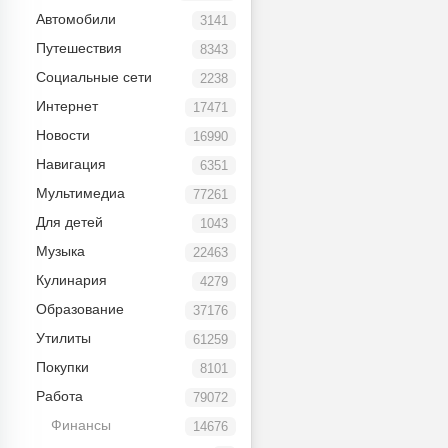
Автомобили
3141
Путешествия
8343
Социальные сети
2238
Интернет
17471
Новости
16990
Навигация
6351
Мультимедиа
77261
Для детей
1043
Музыка
22463
Кулинария
4279
Образование
37176
Утилиты
61259
Покупки
8101
Работа
79072
Финансы
14676