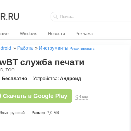
awei
Windows
Новости
Реклама
droid
»
Работа
»
Инструменты
Редактировать
wBT служба печати
2D, TOO
:
Бесплатно
Устройства:
Андроид
Скачать в Google Play
QR-код
Язык: русский
Размер: 7,0 Мб.