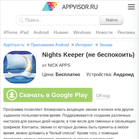
Найти
iPhone, iPad
Android
Huawei
Windows
Новости
Реклама
»
»
»
AppVisor.ru
Приложения Android
Интернет
Звонки
Nights Keeper (не беспокоить)
от NICK APPS
Цена:
Бесплатно
Устройства:
Андроид
Скачать в Google Play
QR-код
Программа позволяет блокировать входящие звонки в ночное или другое
заданное пользователем время. Поддерживается создание различных
настроек для разных дней недели, в том числе для сменных и скользящих
графиков. Контакты, звонки от которых должны быть приняты в любое
время, можно добавить в "белый список". Кроме того, с помощью