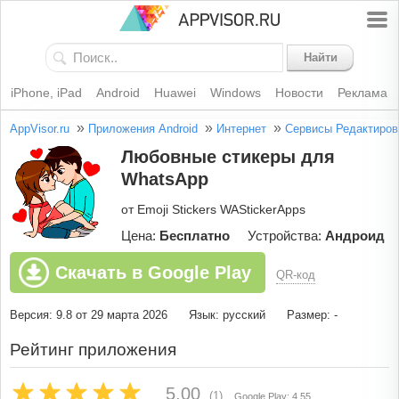
Найти
iPhone, iPad
Android
Huawei
Windows
Новости
Реклама
»
»
»
AppVisor.ru
Приложения Android
Интернет
Сервисы
Редактиров
Любовные стикеры для
WhatsApp
от Emoji Stickers WAStickerApps
Цена:
Бесплатно
Устройства:
Андроид
Скачать в Google Play
QR-код
Версия: 9.8 от 29 марта 2026
Язык: русский
Размер: -
Рейтинг приложения
5.00
(1)
Google Play: 4.55