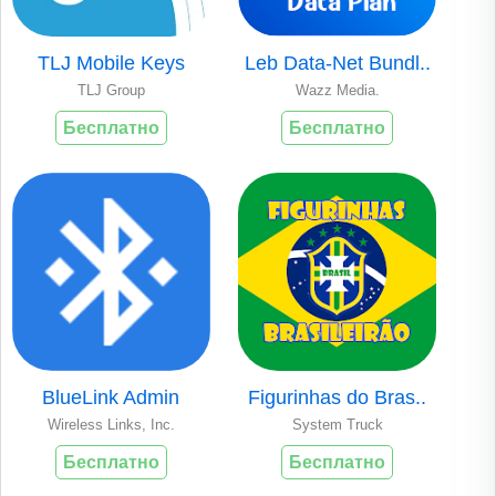
TLJ Mobile Keys
Leb Data-Net Bundl..
TLJ Group
Wazz Media.
Бесплатно
Бесплатно
BlueLink Admin
Figurinhas do Bras..
Wireless Links, Inc.
System Truck
Бесплатно
Бесплатно