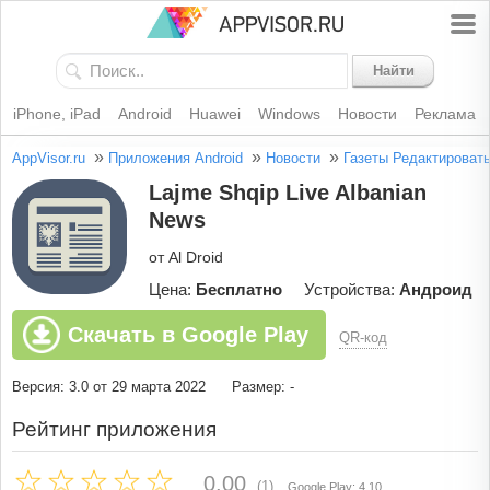
Найти
iPhone, iPad
Android
Huawei
Windows
Новости
Реклама
»
»
»
AppVisor.ru
Приложения Android
Новости
Газеты
Редактироват
Lajme Shqip Live Albanian
News
от Al Droid
Цена:
Бесплатно
Устройства:
Андроид
Скачать в Google Play
QR-код
Версия: 3.0 от 29 марта 2022
Размер: -
Рейтинг приложения
0.00
(1)
Google Play: 4.10