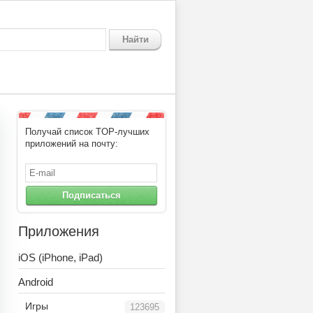
Найти
Получай список TOP-лучших
цах Нью-Йорка
приложений на почту:
Подписаться
Приложения
iOS (iPhone, iPad)
Android
Игры
123695