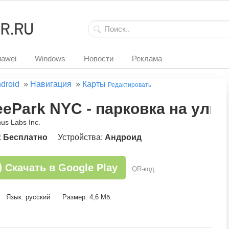
awei
Windows
Новости
Реклама
droid
»
Навигация
»
Карты
Редактировать
eePark NYC - парковка на ули
us Labs Inc.
:
Бесплатно
Устройства:
Андроид
Скачать в Google Play
QR-код
Язык: русский
Размер: 4,6 Мб.