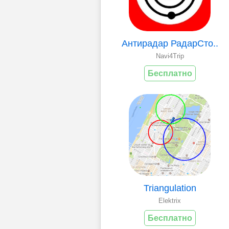
Антирадар РадарСто..
Navi4Trip
Бесплатно
Triangulation
Elektrix
Бесплатно