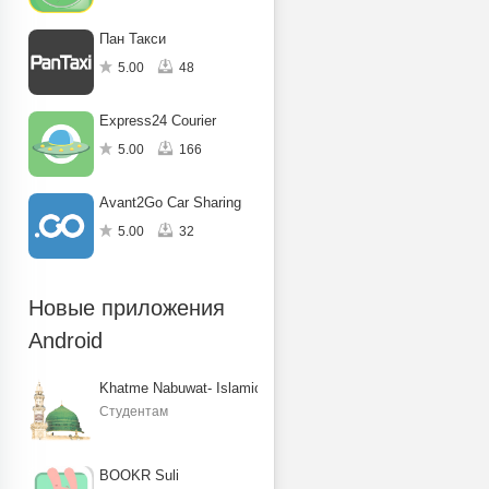
Пан Такси
5.00
48
Express24 Courier
5.00
166
Avant2Go Car Sharing
5.00
32
Новые приложения
Android
Khatme Nabuwat- Islamic Books
Студентам
BOOKR Suli