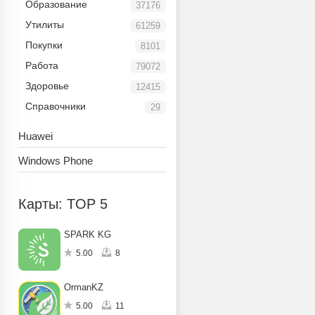
Образование
37176
Утилиты
61259
Покупки
8101
Работа
79072
Здоровье
12415
Справочники
29
Huawei
Windows Phone
Карты: TOP 5
SPARK KG
5.00
8
OrmanKZ
5.00
11