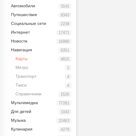
Автомобили
3141
Путешествия
8343
Социальные сети
2238
Интернет
17471
Новости
16990
Навигация
6351
Карты
4815
Метро
2
Транспорт
4
Такси
4
Справочники
1526
Мультимедиа
77261
Для детей
1043
Музыка
22463
Кулинария
4279