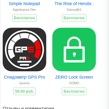
Simple Notepad
The Rise of Herobr..
Appsbuyout Dev
Samueljh1
Бесплатно
Бесплатно
Спидометр GPS Pro
ZERO Lock Screen
luozirui
GOMO
59.00 руб.
Бесплатно
Отзывы и комментирии