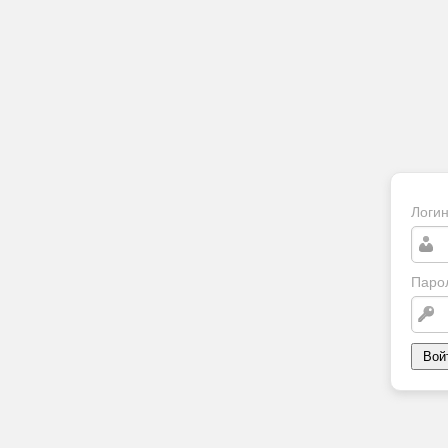
Логи
Паро
Вой