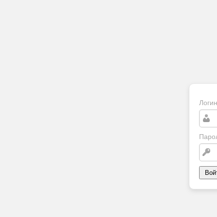
Логи
Паро
Вой