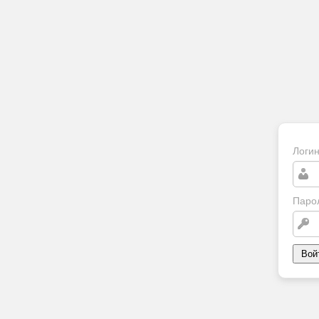
Логи
Паро
Вой