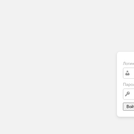
Логи
Паро
Вой