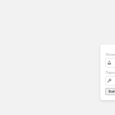
Логи
Паро
Вой