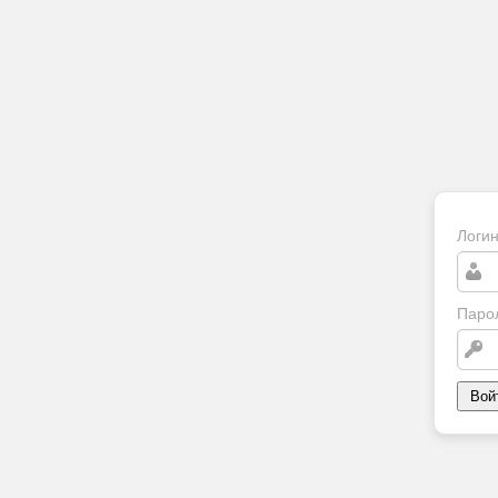
Логи
Паро
Вой