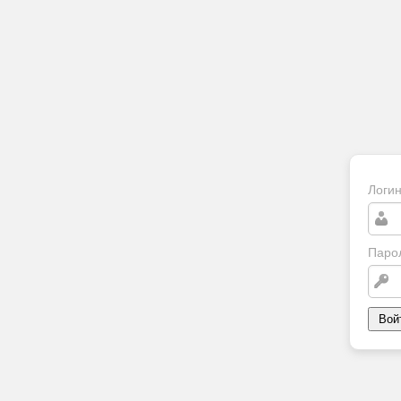
Логи
Паро
Вой